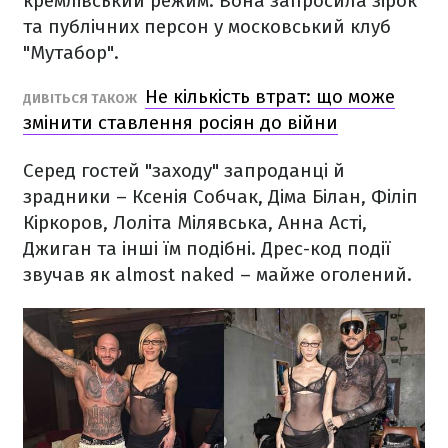
кремлівський режим. Вона запросила зірок
та публічних персон у московський клуб
"Мутабор".
Не кількість втрат: що може
ДИВІТЬСЯ ТАКОЖ
змінити ставлення росіян до війни
Серед гостей "заходу" запроданці й
зрадники – Ксенія Собчак, Діма Білан, Філіп
Кіркоров, Лоліта Мілявська, Анна Асті,
Джиган та інші їм подібні. Дрес-код події
звучав як almost naked – майже оголений.