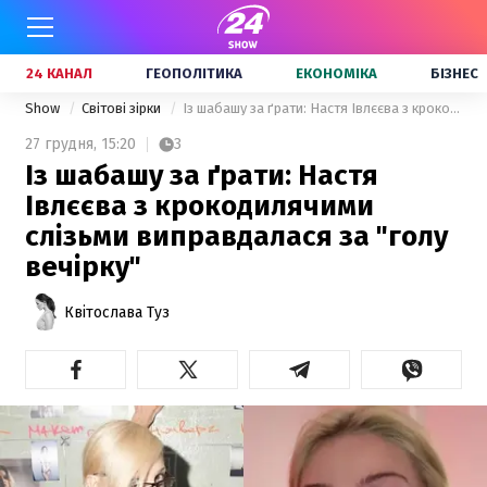
24 КАНАЛ
ГЕОПОЛІТИКА
ЕКОНОМІКА
БІЗНЕС
Show
Світові зірки
Із шабашу за ґрати: Настя Івлєєва з крокодилячими слізьми виправдалася за "голу вечірку"
27 грудня,
15:20
3
Із шабашу за ґрати: Настя
Івлєєва з крокодилячими
слізьми виправдалася за "голу
вечірку"
Квітослава Туз