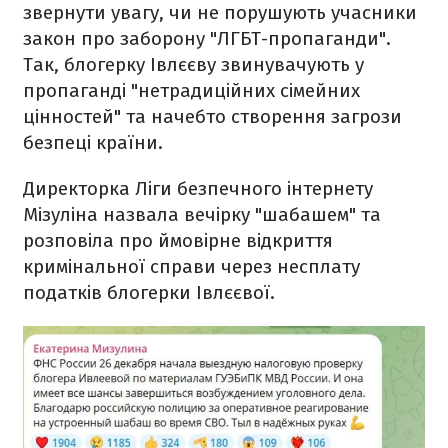
звернути увагу, чи не порушують учасники
закон про заборону "ЛГБТ-пропаганди".
Так, блогерку Івлєєву звинувачують у
пропаганді "нетрадиційних сімейних
цінностей" та начебто створення загрози
безпеці країни.
Директорка Ліги безпечного інтернету
Мізуліна назвала вечірку "шабашем" та
розповіла про ймовірне відкриття
кримінальної справи через несплату
податків блогерки Івлєєвої.