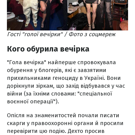
Гості "голої вечірки" / Фото з соцмереж
Кого обурила вечірка
"Гола вечірка" найперше спровокувала
обурення у блогерів, які є завзятими
прихильниками геноциду в Україні. Вони
дорікнули зіркам, що захід відбувався у час
війни (за їхніми словами: "спеціальної
воєнної операції").
Опісля на знаменитостей почали писати
скарги у правоохоронні органи й просили
перевірити цю подію. Дехто просив