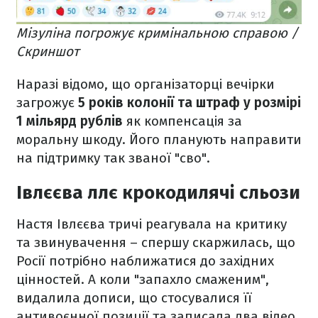
Мізуліна погрожує кримінальною справою /
Скриншот
Наразі відомо, що організаторці вечірки
загрожує
5 років колонії та штраф у розмірі
1 мільярд рублів
як компенсація за
моральну шкоду. Його планують направити
на підтримку так званої "сво".
Івлєєва ллє крокодилячі сльози
Настя Івлєєва тричі реагувала на критику
та звинувачення – спершу скаржилась, що
Росії потрібно наближатися до західних
цінностей. А коли "запахло смаженим",
видалила дописи, що стосувалися її
антивоєнної позиції та записала два відео