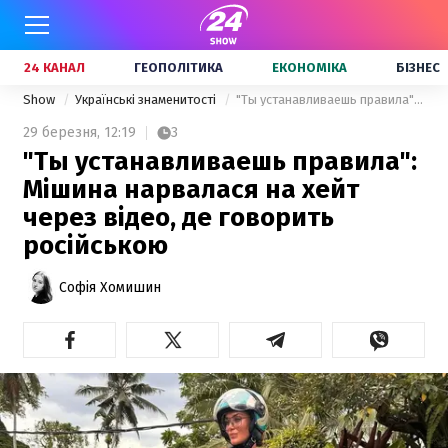
24 КАНАЛ
ГЕОПОЛІТИКА
ЕКОНОМІКА
БІЗНЕС
Show
Українські знаменитості
"Ты устанавливаешь правила": Мішина нарвалася на хейт через відео, де говорить російською
29 березня,
12:19
3
"Ты устанавливаешь правила":
Мішина нарвалася на хейт
через відео, де говорить
російською
Софія Хомишин