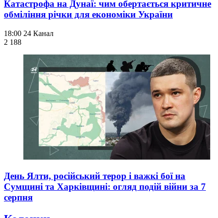
Катастрофа на Дунаї: чим обертається критичне
обміління річки для економіки України
18:00
24 Канал
2 188
День Ялти, російський терор і важкі бої на
Сумщині та Харківщині: огляд подій війни за 7
серпня