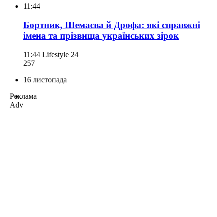
11:44
Бортник, Шемаєва й Дрофа: які справжні
імена та прізвища українських зірок
11:44
Lifestyle 24
257
16 листопада
Реклама
Adv