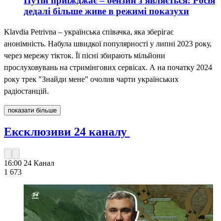
Путін приїжджає – бензин з'являється: Росія
дедалі більше живе в режимі показухи
Klavdia Petrivna – українська співачка, яка зберігає
анонімність. Набула швидкої популярності у липні 2023 року,
через мережу тікток. Її пісні збирають мільйони
прослуховувань на стримінгових сервісах. А на початку 2024
року трек "Знайди мене" очолив чарти українських
радіостанцій.
показати більше
Ексклюзиви 24 каналу
16:00
24 Канал
1 673