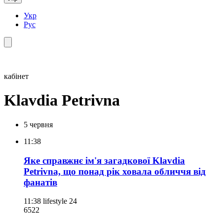
Укр
Рус
кабінет
Klavdia Petrivna
5 червня
11:38
Яке справжнє ім'я загадкової Klavdia
Petrivna, що понад рік ховала обличчя від
фанатів
11:38
lifestyle 24
652
2