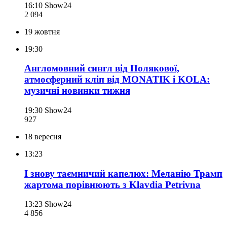
16:10
Show24
2 094
19 жовтня
19:30
Англомовний сингл від Полякової,
атмосферний кліп від MONATIK і KOLA:
музичні новинки тижня
19:30
Show24
927
18 вересня
13:23
І знову таємничий капелюх: Меланію Трамп
жартома порівнюють з Klavdia Petrivna
13:23
Show24
4 856