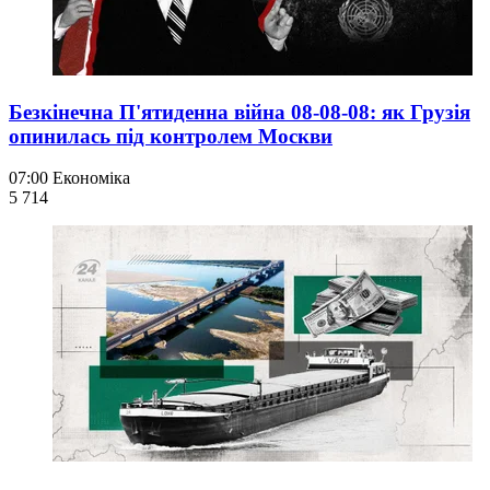
Безкінечна П'ятиденна війна 08-08-08: як Грузія
опинилась під контролем Москви
07:00
Економіка
5 714