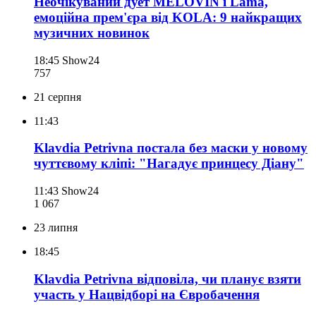
Неочікуваний дует MELOVIN і Lama,
емоційна прем'єра від KOLA: 9 найкращих
музичних новинок
18:45
Show24
757
21 серпня
11:43
Klavdia Petrivna постала без маски у новому
чуттєвому кліпі: "Нагадує принцесу Діану"
11:43
Show24
1 067
23 липня
18:45
Klavdia Petrivna відповіла, чи планує взяти
участь у Нацвідборі на Євробачення