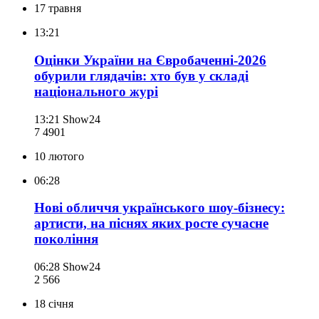
17 травня
13:21
Оцінки України на Євробаченні-2026
обурили глядачів: хто був у складі
національного журі
13:21
Show24
7 490
1
10 лютого
06:28
Нові обличчя українського шоу-бізнесу:
артисти, на піснях яких росте сучасне
покоління
06:28
Show24
2 566
18 січня