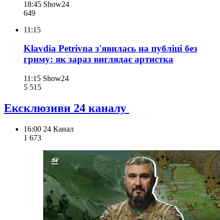
18:45
Show24
649
11:15
Klavdia Petrivna з'явилась на публіці без
гриму: як зараз виглядає артистка
11:15
Show24
5 515
Ексклюзиви 24 каналу
16:00
24 Канал
1 673