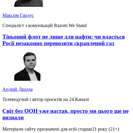
Максим Гардус
Спеціаліст з комунікацій Razom We Stand
Тіньовий флот не лише для нафти: чи вдасться
Росії незаконно перевозити скраплений газ
Андрій Дрозда
Телеведучий і автор проєктів на 24 Каналі
Світ без ООН уже настав, просто ми цього ще не
визнали
Матеріали сайту призначені для осіб старше
21 року (21+)