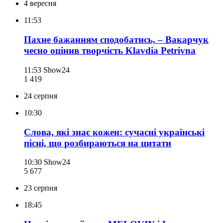
4 вересня
11:53
Пахне бажанням сподобатись, – Вакарчук
чесно оцінив творчість Klavdia Petrivna
11:53
Show24
1 419
24 серпня
10:30
Слова, які знає кожен: сучасні українські
пісні, що розбираються на цитати
10:30
Show24
5 677
23 серпня
18:45