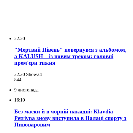
22:20
"Мертвий Півень" повернувся з альбомом,
а KALUSH – із новим треком: головні
прем'єри тижня
22:20
Show24
844
9 листопада
16:10
Без маски й в чорній накидні: Klavdia
Petrivna знову виступила в Палаці спорту з
Пивоваровим