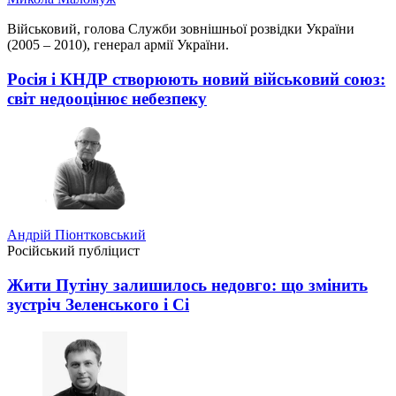
Військовий, голова Служби зовнішньої розвідки України
(2005 – 2010), генерал армії України.
Росія і КНДР створюють новий військовий союз:
світ недооцінює небезпеку
Андрій Піонтковський
Російський публіцист
Жити Путіну залишилось недовго: що змінить
зустріч Зеленського і Сі