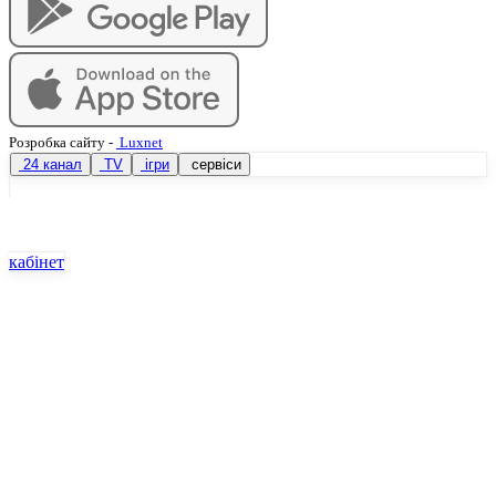
Розробка сайту
-
Luxnet
24 канал
TV
ігри
сервіси
кабінет