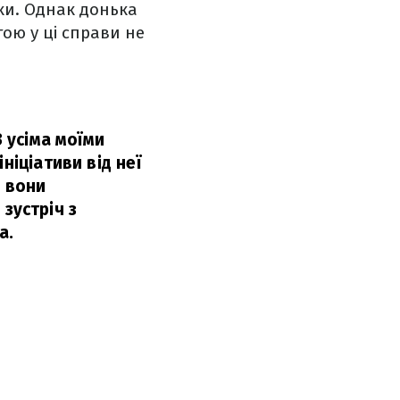
нки. Однак донька
ою у ці справи не
З усіма моїми
ніціативи від неї
б вони
 зустріч з
а.