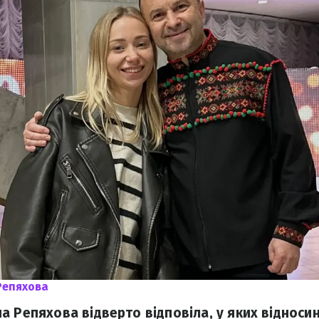
Репяхова
а Репяхова відверто відповіла, у яких відноси