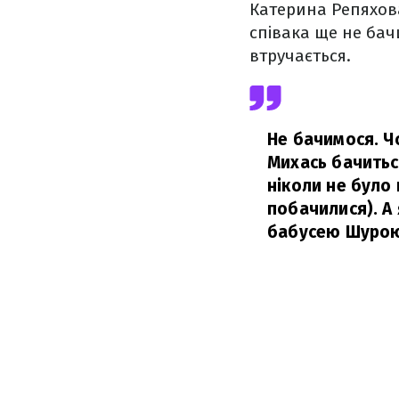
Катерина Репяхова
співака ще не бач
втручається.
Не бачимося. Чо
Михась бачиться
ніколи не було
побачилися). А я
бабусею Шурою.