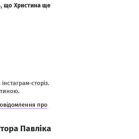
ь, що Христина ще
інстаграм-сторіз.
стиною.
повідомлення про
ктора Павліка