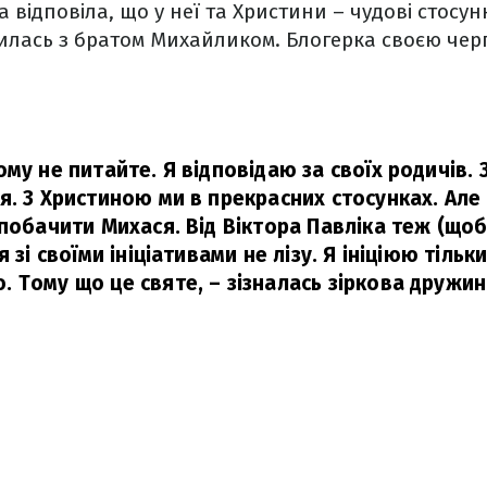
 відповіла, що у неї та Христини – чудові стосу
илась з братом Михайликом. Блогерка своєю черг
му не питайте. Я відповідаю за своїх родичів. 
. З Христиною ми в прекрасних стосунках. Але і
 побачити Михася. Від Віктора Павліка теж (що
 зі своїми ініціативами не лізу. Я ініціюю тільки
 Тому що це святе,
– зізналась зіркова дружин