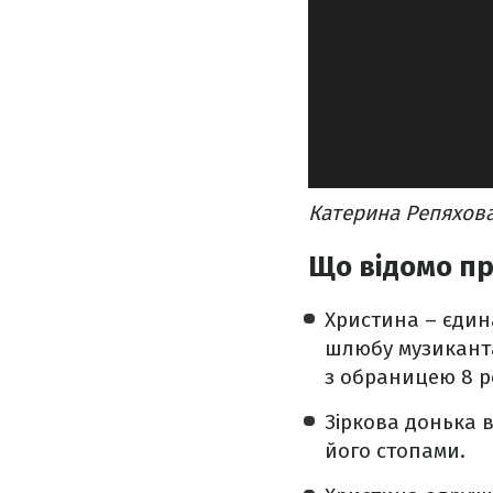
Катерина Репяхова
Що відомо пр
Христина – єдин
шлюбу музиканта
з обраницею 8 ро
Зіркова донька в
його стопами.