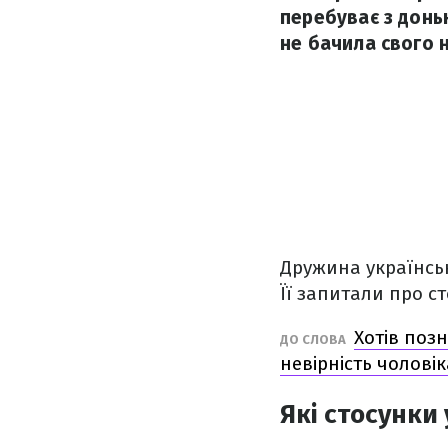
перебуває з донь
не бачила свого 
Дружина українськ
Її запитали про с
Хотів поз
ДО СЛОВА
невірність чоловік
Які стосунки