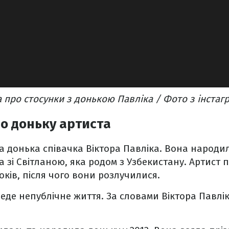
 про стосунки з донькою Павліка / Фото з інстаг
о доньку артиста
а донька співачка Віктора Павліка. Вона народил
 зі Світланою, яка родом з Узбекистану. Артист
ків, після чого вони розлучилися.
еде непублічне життя. За словами Віктора Павлі