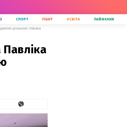
О
СПОРТ
FIGHT
ОСВІТА
ЛАЙФХАКИ
 єдиною донькою співака
 Павліка
ою