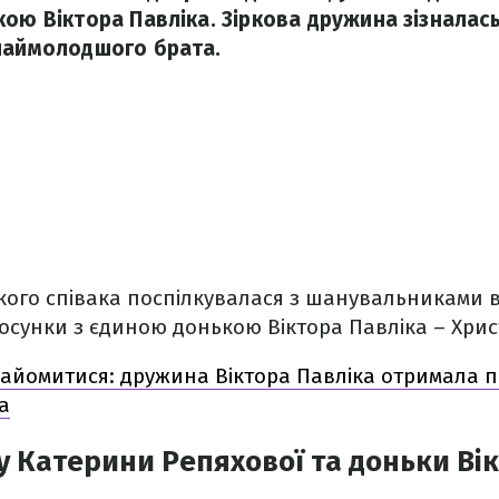
кою Віктора Павліка. Зіркова дружина зізналас
наймолодшого брата.
ого співака поспілкувалася з шанувальниками в 
тосунки з єдиною донькою Віктора Павліка – Хри
найомитися: дружина Віктора Павліка отримала 
а
 у Катерини Репяхової та доньки Ві