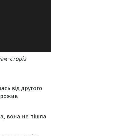
рам-сторіз
ась від другого
 прожив
ка, вона не пішла