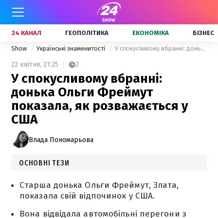
24 КАНАЛ
ГЕОПОЛІТИКА
ЕКОНОМІКА
БІЗНЕС
Show
Українські знаменитості
У спокусливому вбранні: донька Ольги Фреймут показала, як розважається у США
22 квітня,
21:25
2
У спокусливому вбранні:
донька Ольги Фреймут
показала, як розважається у
США
Влада Пономарьова
ОСНОВНІ ТЕЗИ
Старша донька Ольги Фреймут, Злата,
показала свій відпочинок у США.
Вона відвідала автомобільні перегони з