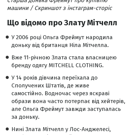
Старша донька Фреймут про купівлю
машини / Скриншот з інстаграм-сторіс
Що відомо про Злату Мітчелл
У 2006 році Ольга Фреймут народила
доньку від британця Ніла Мітчелла.
Вже 11-річною Злата стала власницею
бренду одягу MITCHELL CLOTHING.
У 14 років дівчина переїхала до
Сполучених Штатів, де живе
самостійно. Водночас через яскраві
образи вона часто потерпає від хейтерів,
але Ольга Фреймут завжди заступалась
за доньку.
Нині Злата Мітчелл у Лос-Анджелесі,