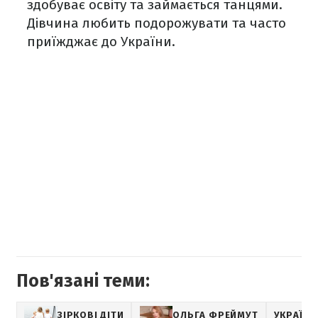
здобуває освіту та займається танцями.
Дівчина любить подорожувати та часто
приїжджає до України.
Пов'язані теми:
ЗІРКОВІ ДІТИ
ОЛЬГА ФРЕЙМУТ
УКРАЇНС