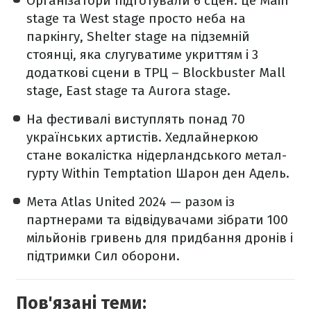
Організатори підготували 6 сцен: це Main
stage та West stage просто неба на
паркінгу, Shelter stage на підземній
стоянці, яка слугуватиме укриттям і 3
додаткові сцени в ТРЦ – Blockbuster Mall
stage, East stage та Aurora stage.
На фестивалі виступлять понад 70
українських артистів. Хедлайнеркою
стане вокалістка нідерландського метал-
гурту Within Temptation Шарон ден Адель.
Мета Atlas United 2024 — разом із
партнерами та відвідувачами зібрати 100
мільйонів гривень для придбання дронів і
підтримки Сил оборони.
Пов'язані теми: