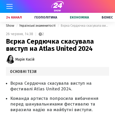
24 КАНАЛ
ГЕОПОЛІТИКА
ЕКОНОМІКА
БІЗНЕС
Show
Українські знаменитості
Вєрка Сердючка скасувала виступ на Atlas United 2024
26 червня,
14:38
2
Вєрка Сердючка скасувала
виступ на Atlas United 2024
Марія Касій
ОСНОВНІ ТЕЗИ
Вєрка Сердючка скасувала виступ на
фестивалі Atlas United 2024.
Команда артиста попросила вибачення
перед шанувальниками фестивалю та
виразила надію на майбутні виступи.