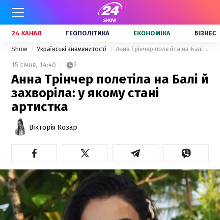
24 КАНАЛ
ГЕОПОЛІТИКА
ЕКОНОМІКА
БІЗНЕС
Show
Українські знаменитості
Анна Трінчер полетіла на Балі й захворіла: у якому стані артистка
15 січня,
14:40
2
Анна Трінчер полетіла на Балі й
захворіла: у якому стані
артистка
Вікторія Козар