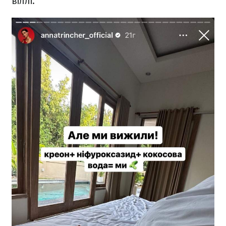
віллі.