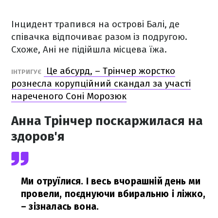
Інцидент трапився на острові Балі, де
співачка відпочиває разом із подругою.
Схоже, Ані не підійшла місцева їжа.
Це абсурд, – Трінчер жорстко
ІНТРИГУЄ
рознесла корупційний скандал за участі
нареченого Соні Морозюк
Анна Трінчер поскаржилася на
здоров'я
Ми отруїлися. І весь вчорашній день ми
провели, поєднуючи вбиральню і ліжко,
– зізналась вона.