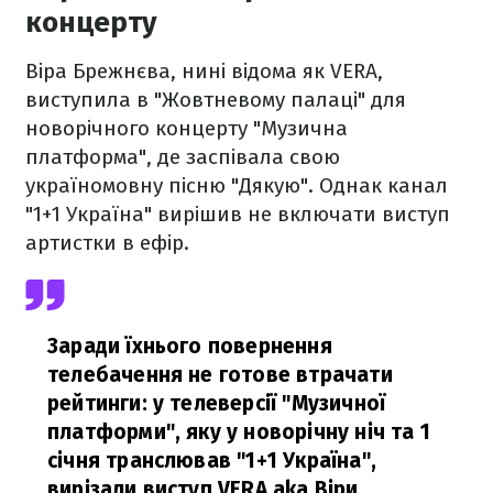
концерту
Віра Брежнєва, нині відома як VERA,
виступила в "Жовтневому палаці" для
новорічного концерту "Музична
платформа", де заспівала свою
україномовну пісню "Дякую". Однак канал
"1+1 Україна" вирішив не включати виступ
артистки в ефір.
Заради їхнього повернення
телебачення не готове втрачати
рейтинги: у телеверсії "Музичної
платформи", яку у новорічну ніч та 1
січня транслював "1+1 Україна",
вирізали виступ VERA aka Віри