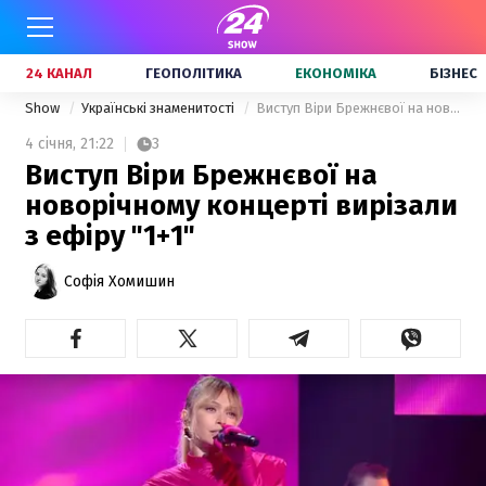
24 КАНАЛ
ГЕОПОЛІТИКА
ЕКОНОМІКА
БІЗНЕС
Show
Українські знаменитості
Виступ Віри Брежнєвої на новорічному концерті вирізали з ефіру "1+1"
4 січня,
21:22
3
Виступ Віри Брежнєвої на
новорічному концерті вирізали
з ефіру "1+1"
Софія Хомишин