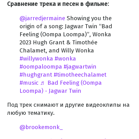
Сравнение трека и песен в фильме:
@jarredjermaine
Showing you the
origin of a song: Jagwar Twin “Bad
Feeling (Oompa Loompa)”, Wonka
2023 Hugh Grant & Timothée
Chalamet, and Willy Wonka
#willywonka
#wonka
#oompaloompa
#jagwartwin
#hughgrant
#timotheechalamet
#music
♬ Bad Feeling (Oompa
Loompa) - Jagwar Twin
Под трек снимают и другие видеоклипы на
любую тематику.
@brookemonk_