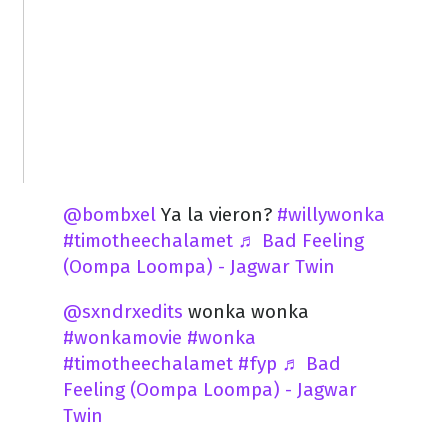
@bombxel
Ya la vieron?
#willywonka
#timotheechalamet
♬ Bad Feeling
(Oompa Loompa) - Jagwar Twin
@sxndrxedits
wonka wonka
#wonkamovie
#wonka
#timotheechalamet
#fyp
♬ Bad
Feeling (Oompa Loompa) - Jagwar
Twin