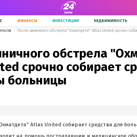
С
ФИНАНСЫ
ИНВЕСТИЦИИ
НЕДВИЖИМОСТЬ
итости
иничного обстрела "Охм
ited срочно собирает с
ы больницы
Охматдета" Atlas United собирает средства для бол
оходит на помощь пострадавшим и медицинское об