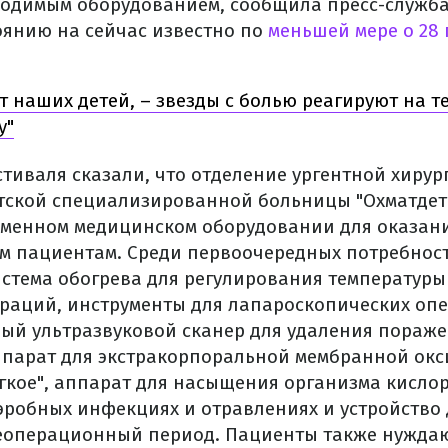
одимым оборудованием, сообщила пресс-служба A
тоянию на сейчас известно по
меньшей мере о 28 
 наших детей, – звезды с болью реагируют на 
у"
тиваля сказали, что отделение ургентной хирур
ской специализированной больницы "Охматдет
еменном медицинском оборудовании для оказан
 пациентам. Среди первоочередных потребност
стема обогрева для регулирования температуры 
ераций, инструменты для лапароскопических оп
й ультразвуковой сканер для удаления пораже
ппарат для экстракорпоральной мембранной окс
егкое", аппарат для насыщения организма кислор
эробных инфекциях и отравлениях и устройство
еоперационный период. Пациенты также нуждаю