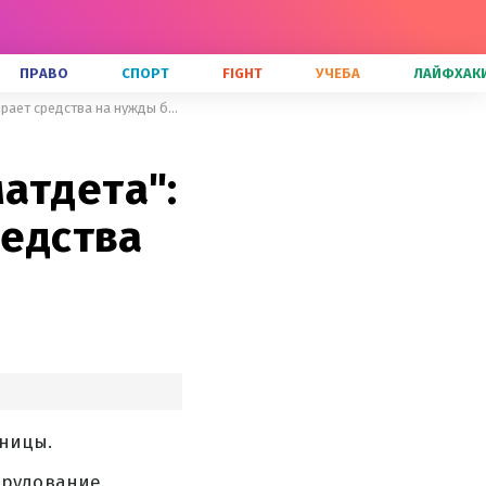
ПРАВО
СПОРТ
FIGHT
УЧЕБА
ЛАЙФХАК
После циничного обстрела "Охматдета": Atlas United срочно собирает средства на нужды больницы
атдета":
редства
ьницы.
орудование.