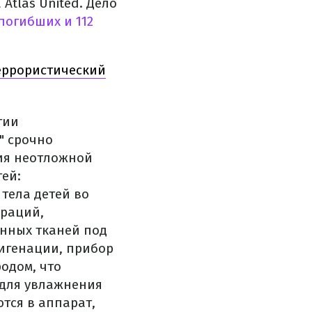
tlas United. Дело
погибших и 112
террористический
гии
" срочно
ия неотложной
ей:
тела детей во
ераций,
нных тканей под
игенации, прибор
одом, что
 для увлажнения
тся в аппарат,