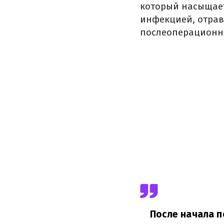
который насыщает
инфекцией, отрав
послеоперационны
После начала 