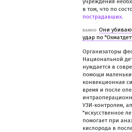
учреждения необх
в том, что по сос
пострадавших.
Они убивают
ВАЖНО
удар по "Охматдет
Организаторы фес
Национальной дет
нуждается в совр
помощи маленьким
конвекционная си
время и после оп
интраоперационны
УЗИ-контролем, а
"искусственное л
помогает при ана
кислорода в посл