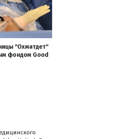
ницы "Охматдет"
ьным фондом Good
медицинского