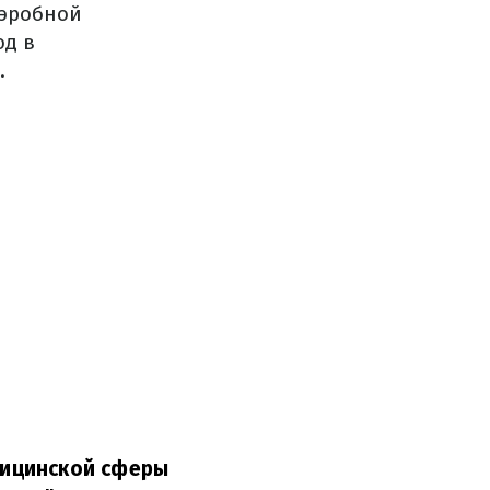
аэробной
од в
.
дицинской сферы