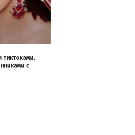
и тиктоками,
онниками с