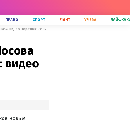
ПРАВО
СПОРТ
FIGHT
УЧЕБА
ЛАЙФХАК
жем: видео поразило сеть
Носова
: видео
иков новым