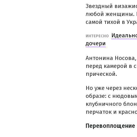
Звездный визажис
любой женщины. Н
самой тихой в Укр
Идеально
ИНТЕРЕСНО
дочери
Антонина Носова, 
перед камерой в 
прической.
Но уже через нес
образе: с нюдовы
клубничного блон
перчаток и красн
Перевоплощение 