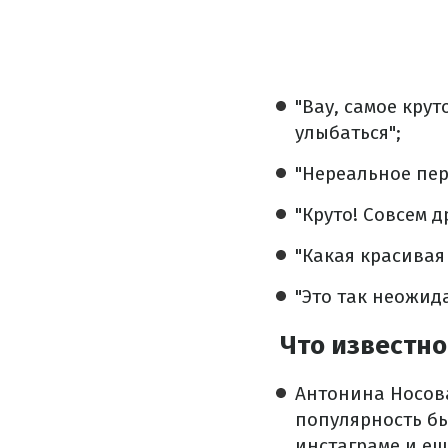
"Вау, самое кру
улыбаться";
"Нереальное пер
"Круто! Совсем д
"Какая красивая 
"Это так неожида
Что известно
Антонина Носова
популярность бы
инстаграме и ещ