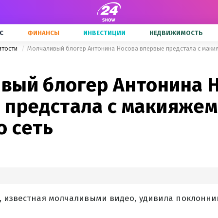
С
ФИНАНСЫ
ИНВЕСТИЦИИ
НЕДВИЖИМОСТЬ
итости
Молчаливый блогер Антонина Носова впервые предстала с макия
вый блогер Антонина 
 предстала с макияжем
о сеть
, известная молчаливыми видео, удивила поклонн