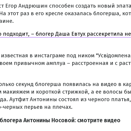
т Егор Андрюшин способен создать новый эпат
а этот раз в его кресле оказалась блогерша, к
аине.
 подходит, – блогер Даша Евтух рассекретила н
известная в инстаграме под ником "Усвідомлена
своем привычном амплуа – расстроенная и с рас
колько секунд блогерша появилась на видео в к
м макияжем и короткой стрижкой, а ее волосы б
да. Аутфит Антонины состоял из черного платья
о-черных перьев на плечах.
блогера Антонины Носовой: смотрите видео