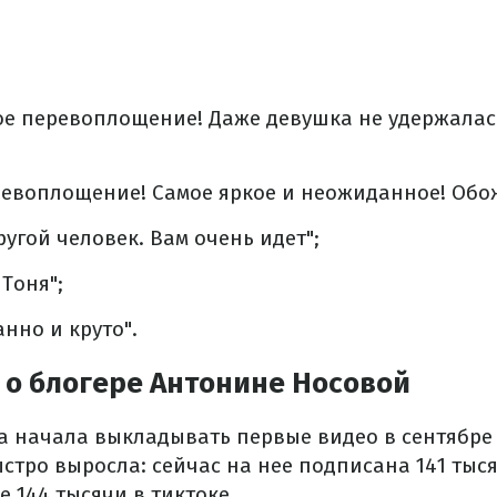
тое перевоплощение! Даже девушка не удержалас
евоплощение! Самое яркое и неожиданное! Обо
ругой человек. Вам очень идет";
Тоня";
нно и круто".
 о блогере Антонине Носовой
 начала выкладывать первые видео в сентябре 2
стро выросла: сейчас на нее подписана 141 тыся
е 144 тысячи в тиктоке.