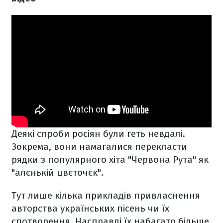
Деякі спроби росіян були геть невдалі.
Зокрема, вони намагалися перекласти
рядки з популярного хіта "Червона Рута" як
"алєнькій цвєточєк".
Тут лише кілька прикладів привласнення
авторства українських пісень чи їх
спотворення. Насправді їх набагато більше,