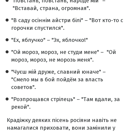
"Повстань, повстань, народе мій" –
"Вставай, страна, огромная".
"В саду осіннім айстри білі" – "Вот кто-то с
горочки спустился".
"Ех, яблучко" – "Эх, яблочко!"
"Ой мороз, мороз, не студи мене" – "Ой
мороз, мороз, не морозь меня".
"Чуєш мій друже, славний юначе" –
"Смело мы в бой пойдём за власть
советов".
"Розпрощався стрілець" – "Там вдали, за
рекой".
Крадіжку деяких пісень росіяни навіть не
намагалися приховати, вони замінили у