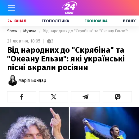
24 КАНАЛ
ГЕОПОЛІТИКА
ЕКОНОМІКА
БІЗНЕС
Show
Музика
Від народних до "Скрябіна" та "Океану Ельзи": які українські пісні вкрали росіяни
21 жовтня,
18:05
3
Від народних до "Скрябіна" та
"Океану Ельзи": які українські
пісні вкрали росіяни
Марія Бондар